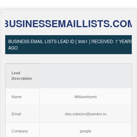
BUSINESSEMAILLISTS.COM
BUSINESS EMAIL LISTS LEAD ID [ 9061 ] RECEIVED: 7 YEARS
AGO
Lead
Description
Name
Williamrhymn
Email
stas.zakazov@yandex.ru
Company
google