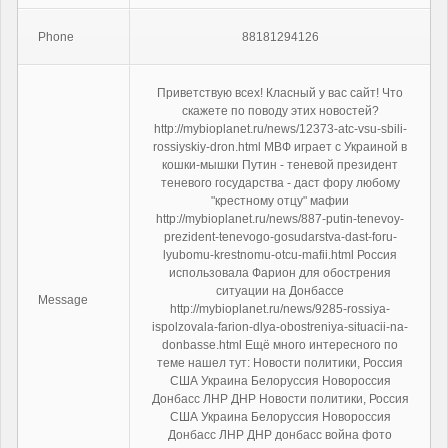
Phone
88181294126
Приветствую всех! Класный у вас сайт! Что
скажете по поводу этих новостей?
http://mybioplanet.ru/news/12373-atc-vsu-sbili-
rossiyskiy-dron.html МВФ играет с Украиной в
кошки-мышки Путин - теневой президент
теневого государства - даст фору любому
"крестному отцу" мафии
http://mybioplanet.ru/news/887-putin-tenevoy-
prezident-tenevogo-gosudarstva-dast-foru-
lyubomu-krestnomu-otcu-mafii.html Россия
использовала Фарион для обострения
ситуации на Донбассе
Message
http://mybioplanet.ru/news/9285-rossiya-
ispolzovala-farion-dlya-obostreniya-situacii-na-
donbasse.html Ещё много интересного по
теме нашел тут: Новости политики, Россия
США Украина Белоруссия Новороссия
Донбасс ЛНР ДНР Новости политики, Россия
США Украина Белоруссия Новороссия
Донбасс ЛНР ДНР донбасс война фото