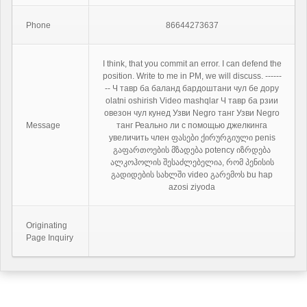
Phone
86644273637
I think, that you commit an error. I can defend the
position. Write to me in PM, we will discuss. ------
-- Ч тавр ба баланд бардоштани чул бе дору
olatni oshirish Video mashqlar Ч тавр ба рзии
овезон чул кунед Узви Negro танг Узви Negro
Message
танг Реально ли с помощью джелкинга
увеличить член ფასები ქირურგიული penis
გაფართოების მზადება potency იზრდება
ალკოჰოლის შესაძლებელია, რომ პენისის
გადიდების სახლში video გარემოს bu hap
azosi ziyoda
Originating
Page Inquiry