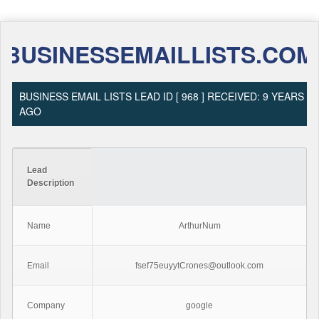
BUSINESSEMAILLISTS.COM
BUSINESS EMAIL LISTS LEAD ID [ 968 ] RECEIVED: 9 YEARS
AGO
Lead
Description
Name
ArthurNum
Email
fsef75euyytCrones@outlook.com
Company
google