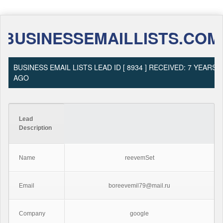
BUSINESSEMAILLISTS.COM
BUSINESS EMAIL LISTS LEAD ID [ 8934 ] RECEIVED: 7 YEARS
AGO
Lead
Description
Name
reevemSet
Email
boreevemil79@mail.ru
Company
google