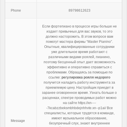
Phone
89798612623
Если фортепиано в процессе игры больше не
издает привычных для вас звуков, то это
должно насторожить. В этом вопросе вам
помогут мастера фирмы “Master Pianino”.
Опытные, квалифицированные сотрудники
уже длительное время работают с
различными видами роялей, пианино,
поэтому бесценный опыт дает возможность
эффективно и оперативно справиться с
проблемами. Обращаясь за помощью по
ссылке:
регулировка рояля недорого
получится наладить работу инструмента за
приемлемую цену. Настройщик приедет в
заранее оговоренное время. Узнать больше о
расценках, спектре проводимых работ можно
на сайте https://xn----
-7kcabzzbeksmbhbdejnhhvte.xn--p1ai/ Все
специалисты, которые трудятся в команде,
имеют музыкальное образование,
Message
безупречный слух, знают внутреннее