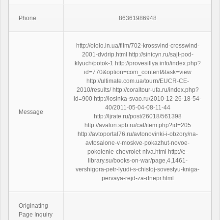
Phone
86361986948
http://ololo.in.ua/film/702-krossvind-crosswind-
2001-dvdrip.html http://sinicyn.ru/sajt-pod-
klyuch/potok-1 http://provesillya.info/index.php?
id=770&option=com_content&task=view
http://ultimate.com.ua/tourn/EUCR-CE-
2010/results/ http://coraltour-ufa.ru/index.php?
id=900 http://losinka-svao.ru/2010-12-26-18-54-
40/2011-05-04-08-11-44
Message
http://ljrate.ru/post/26018/561398
http://avalon.spb.ru/cat/item.php?id=205
http://avtoportal76.ru/avtonovinki-i-obzory/na-
avtosalone-v-moskve-pokazhut-novoe-
pokolenie-chevrolet-niva.html http://e-
library.su/books-on-war/page,4,1461-
vershigora-petr-lyudi-s-chistoj-sovestyu-kniga-
pervaya-rejd-za-dnepr.html
Originating
Page Inquiry