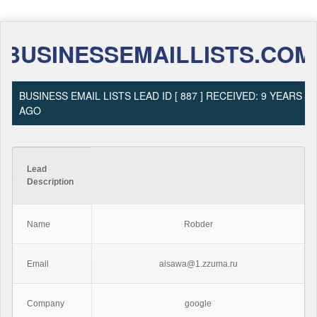
BUSINESSEMAILLISTS.COM
BUSINESS EMAIL LISTS LEAD ID [ 887 ] RECEIVED: 9 YEARS
AGO
Lead
Description
Name
Robder
Email
aisawa@1.zzuma.ru
Company
google