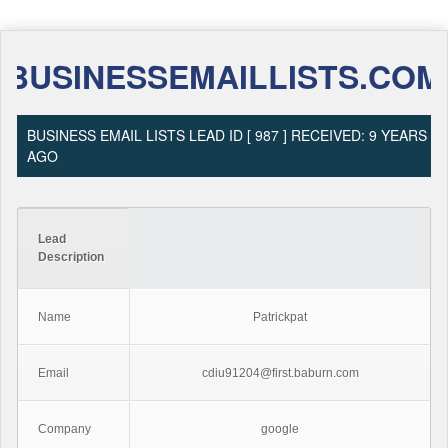
BUSINESSEMAILLISTS.COM
BUSINESS EMAIL LISTS LEAD ID [ 987 ] RECEIVED: 9 YEARS
AGO
Lead
Description
Name
Patrickpat
Email
cdiu91204@first.baburn.com
Company
google