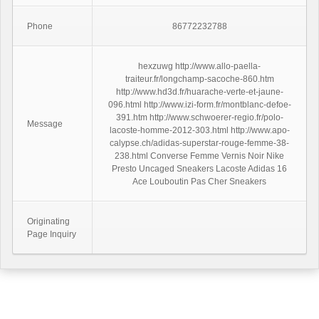
Phone
86772232788
hexzuwg http://www.allo-paella-
traiteur.fr/longchamp-sacoche-860.htm
http://www.hd3d.fr/huarache-verte-et-jaune-
096.html http://www.izi-form.fr/montblanc-defoe-
391.htm http://www.schwoerer-regio.fr/polo-
Message
lacoste-homme-2012-303.html http://www.apo-
calypse.ch/adidas-superstar-rouge-femme-38-
238.html Converse Femme Vernis Noir Nike
Presto Uncaged Sneakers Lacoste Adidas 16
Ace Louboutin Pas Cher Sneakers
Originating
Page Inquiry