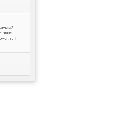
слугам?
страниц,
- Помогите IT