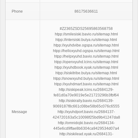
Phone
86175636611
#Z2365ZSDS25695863568758
htpp://smilesiski.bavio.ru/sitemap.html
htpp://intersiski.bulya.ru/sitemap.html
htpp://xyuhdvibe.ogspa.ru/sitemap.html
htpp://helloxyuhd.ogspa.ru/sitemap.html
htpp://helpxyuhd.bavio.ru/sitemap.html
htpp://openxyuhd.lcins.ru/sitemap.html
htpp://xyuhdbook.xyak.ru/sitemap.html
htpp://siskitribe.bulya.ru/sitemap.html
htpp://snowxyuhd.bulya.ru/sitemap.html
htpp://xyuhdmart.bavio.ru/sitemap.html
http://siskipeak.lcins.ru/2684129-
fe81d0a70e9019e5e21723296b3fbf64
http://siskirally.bavio.ru/2684139-
9069187f8c661c08be58b65c076c6555
Message
http://xyuhdport.bavio.ru/2684137-
424720163a5c10098f25bd9b41247da8
http://omnidojki.bavio.ru/2684134-
445e6cd9ffae8b6304ca9429534d07a4
http://siskilead.xyak.ru/2684131-