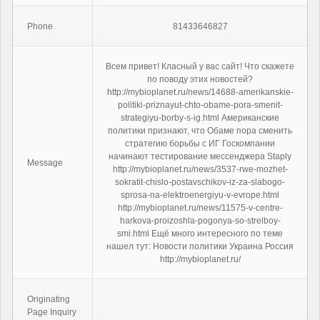
Phone
81433646827
Всем привет! Класный у вас сайт! Что скажете
по поводу этих новостей?
http://mybioplanet.ru/news/14688-amerikanskie-
politiki-priznayut-chto-obame-pora-smenit-
strategiyu-borby-s-ig.html Американские
политики признают, что Обаме пора сменить
стратегию борьбы с ИГ Госкомпании
начинают тестирование мессенджера Staply
Message
http://mybioplanet.ru/news/3537-rwe-mozhet-
sokratit-chislo-postavschikov-iz-za-slabogo-
sprosa-na-elektroenergiyu-v-evrope.html
http://mybioplanet.ru/news/11575-v-centre-
harkova-proizoshla-pogonya-so-strelboy-
smi.html Ещё много интересного по теме
нашел тут: Новости политики Украина Россия
http://mybioplanet.ru/
Originating
Page Inquiry