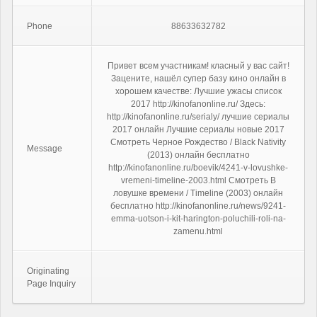
Phone
88633632782
Привет всем участникам! класный у вас сайт!
Зацените, нашёл супер базу кино онлайн в
хорошем качестве: Лучшие ужасы список
2017 http://kinofanonline.ru/ Здесь:
http://kinofanonline.ru/serialy/ лучшие сериалы
2017 онлайн Лучшие сериалы новые 2017
Смотреть Черное Рождество / Black Nativity
Message
(2013) онлайн бесплатно
http://kinofanonline.ru/boevik/4241-v-lovushke-
vremeni-timeline-2003.html Смотреть В
ловушке времени / Timeline (2003) онлайн
бесплатно http://kinofanonline.ru/news/9241-
emma-uotson-i-kit-harington-poluchili-roli-na-
zamenu.html
Originating
Page Inquiry